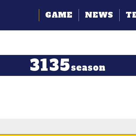
GAME
NEWS
T
3135
season