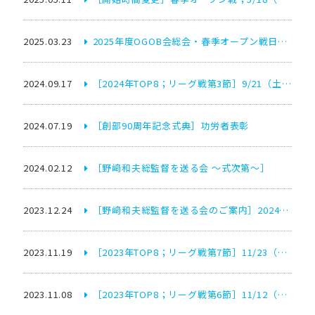
2025.03.23
2025年度OGOB会総会・春季オープン戦日程について
2024.09.17
［2024年TOP8；リーグ戦第3節］9/21（土）vs桜美林大学 THREE NAILS CROWNS のご案内
2024.07.19
［創部90周年記念式典］功労者表彰
2024.02.12
［野﨑和夫総監督を送る会 ～式次第～］
2023.12.24
［野﨑和夫総監督を送る会のご案内］2024年2月23日
2023.11.19
［2023年TOP8；リーグ戦第7節］11/23（祝）vs中央大学 RACOONSのご案内
2023.11.08
［2023年TOP8；リーグ戦第6節］11/12（日）vs早稲田大学 BIG BEARS のご案内