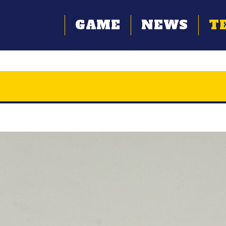
GAME
NEWS
T