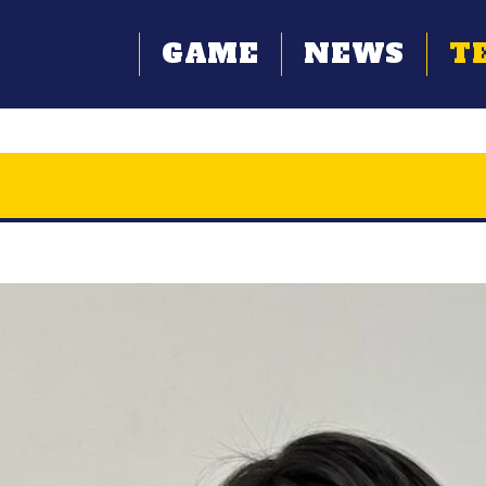
GAME
NEWS
T