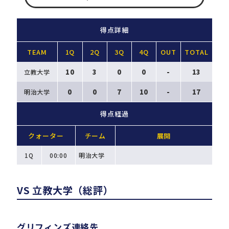
得点詳細
TEAM
1Q
2Q
3Q
4Q
OUT
TOTAL
10
3
0
0
-
13
立教大学
0
0
7
10
-
17
明治大学
得点経過
クォーター
チーム
展開
1Q
00:00
明治大学
VS 立教大学（総評）
グリフィンズ連絡先