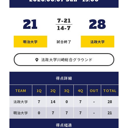
21
28
7
21
14
7
明治大学
試合終了
法政大学
法政大学川崎総合グラウンド
得点詳細
TEAM
1Q
2Q
3Q
4Q
OUT
TOTAL
7
14
0
7
-
28
法政大学
0
7
7
7
-
21
明治大学
得点経過