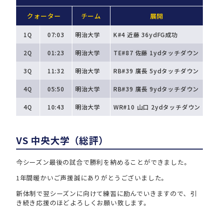
クォーター
チーム
展開
1Q
07:03
明治大学
K#4 近藤 36ydFG成功
2Q
01:23
明治大学
TE#87 佐藤 1ydタッチダウン
3Q
11:32
明治大学
RB#39 廣長 5ydタッチダウン
4Q
05:50
明治大学
RB#39 廣長 9ydタッチダウン
4Q
10:43
明治大学
WR#10 山口 2ydタッチダウン
VS 中央大学（総評）
今シーズン最後の試合で勝利を納めることができました。
1年間暖かいご声援誠にありがとうございました。
新体制で翌シーズンに向けて練習に励んでいきますので、引
き続き応援のほどよろしくお願い致します。