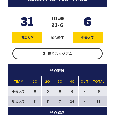
31
6
10
0
21
6
明治大学
試合終了
中央大学
横浜スタジアム
得点詳細
TEAM
1Q
2Q
3Q
4Q
OUT
TOTAL
0
0
0
6
-
6
中央大学
3
7
7
14
-
31
明治大学
得点経過