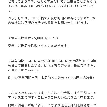
と考えております。私たち学生だけでは出来ることが限られ
ており、是非OBOGの皆様のお力をお貸し頂ければ幸いで
す。
つきましては、コロナ禍で大変な時期とは存じますがOBOG
の皆様には下記の方法での協賛をお願い申し上げます。
＜個人共協賛金：5,000円/1口〜＞
卒年、ご氏名を掲載させていただきます。
※卒年同期一同、同高校出身OB一同、同会社勤務OB一同等
も併せて掲載したい場合は代表者の方から、掲載希望の旨、
ご連絡くださいませ。
例：92卒年同期一同 お名前×人数分（5,000円×人数分）
※お振込みをいただきました方は、お手数ですが下記メール
アドレスまで卒年・ご氏名をご連絡いただきたく存じます。
掲載に間違いが無いよう、当方より返信し詳細を確認させて