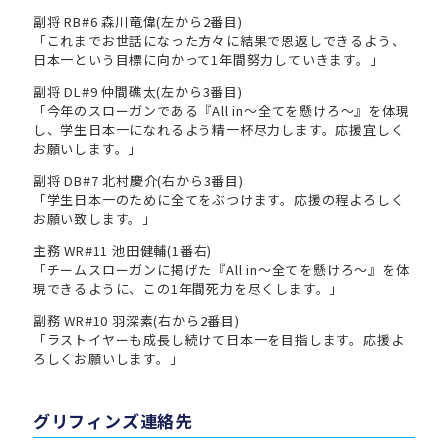
副将 RB#6 森川竜偉(左から2番目)
「これまでお世話になった方々に結果で恩返しできるよう、
日本一という目標に向かって1年間努力していきます。」
副将 DL#9 仲間礁太(左から3番目)
「今年のスローガンである『All in〜全てを懸けろ〜』を体現
し、学生日本一になれるよう精一杯尽力します。応援宜しく
お願いします。」
副将 DB#7 北村慶介(右から3番目)
「学生日本一のために全てをぶつけます。応援の程よろしく
お願い致します。」
主務 WR#11 池田健輔(1番右)
「チームスローガンに掲げた『All in〜全てを懸けろ〜』を体
現できるように、この1年間死力を尽くします。」
副務 WR#10 羽深素(右から2番目)
「ラストイヤーも成長し続けて日本一を目指します。応援よ
ろしくお願いします。」
グリフィンズ連絡先