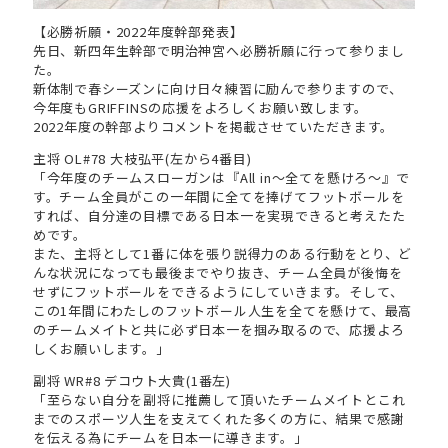
【必勝祈願・2022年度幹部発表】
先日、新四年生幹部で明治神宮へ必勝祈願に行って参りまし
た。
新体制で春シーズンに向け日々練習に励んで参りますので、
今年度もGRIFFINSの応援をよろしくお願い致します。
2022年度の幹部よりコメントを掲載させていただきます。
主将 OL#78 大枝弘平(左から4番目)
「今年度のチームスローガンは『All in〜全てを懸けろ〜』で
す。チーム全員がこの一年間に全てを捧げてフットボールを
すれば、自分達の目標である日本一を実現できると考えたた
めです。
また、主将として1番に体を張り説得力のある行動をとり、ど
んな状況になっても最後までやり抜き、チーム全員が後悔を
せずにフットボールをできるようにしていきます。そして、
この1年間にわたしのフットボール人生を全てを懸けて、最高
のチームメイトと共に必ず日本一を掴み取るので、応援よろ
しくお願いします。」
副将 WR#8 デコウト大貴(1番左)
「至らない自分を副将に推薦して頂いたチームメイトとこれ
までのスポーツ人生を支えてくれた多くの方に、結果で感謝
を伝える為にチームを日本一に導きます。」