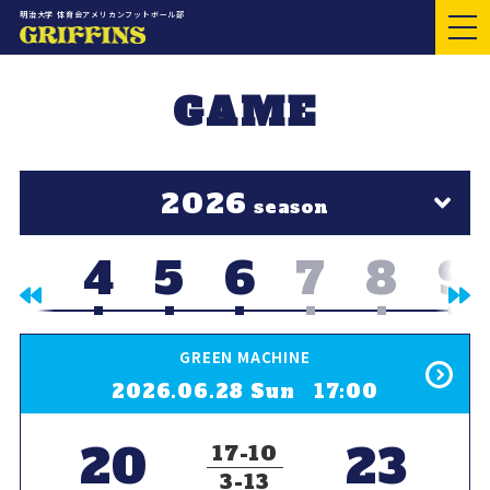
明治大学 体育会アメリカンフットボール部
GAME
2026
season
4
5
6
7
8
9
GREEN MACHINE
2026.06.28 Sun 17:00
20
23
17
10
3
13