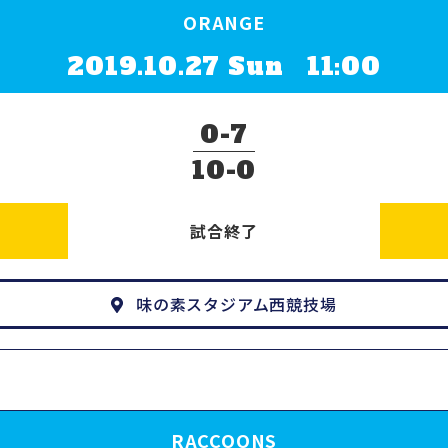
ORANGE
2019.10.27 Sun 11:00
0
7
10
0
試合終了
味の素スタジアム西競技場
RACCOONS