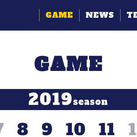
GAME
NEWS
T
GAME
2019
season
7
8
9
10
11