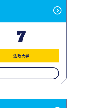
7
法政大学