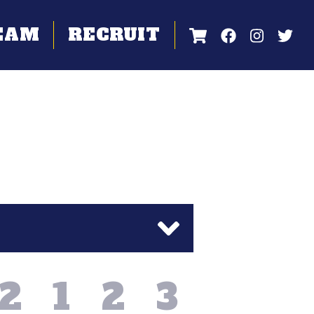
EAM
RECRUIT
12
1
2
3